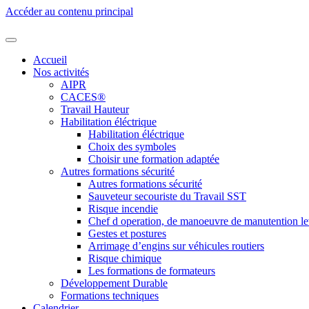
Accéder au contenu principal
Accueil
Nos activités
AIPR
CACES®
Travail Hauteur
Habilitation éléctrique
Habilitation éléctrique
Choix des symboles
Choisir une formation adaptée
Autres formations sécurité
Autres formations sécurité
Sauveteur secouriste du Travail SST
Risque incendie
Chef d operation, de manoeuvre de manutention l
Gestes et postures
Arrimage d’engins sur véhicules routiers
Risque chimique
Les formations de formateurs
Développement Durable
Formations techniques
Calendrier