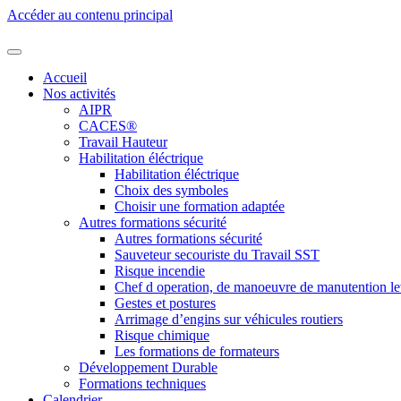
Accéder au contenu principal
Accueil
Nos activités
AIPR
CACES®
Travail Hauteur
Habilitation éléctrique
Habilitation éléctrique
Choix des symboles
Choisir une formation adaptée
Autres formations sécurité
Autres formations sécurité
Sauveteur secouriste du Travail SST
Risque incendie
Chef d operation, de manoeuvre de manutention l
Gestes et postures
Arrimage d’engins sur véhicules routiers
Risque chimique
Les formations de formateurs
Développement Durable
Formations techniques
Calendrier