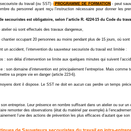
secouriste du travail (ou SST) -
PROGRAMME DE FORMATION
- peut sauve
embre du personnel ayant reçu l’instruction nécessaire pour donner les pre
e secouristes est obligatoire, selon l’article R. 4224-15 du Code du travai
 atelier où sont effectués des travaux dangereux,
 chantier occupant 20 personnes au moins pendant plus de 15 jours, où sont
 un accident, l’intervention du sauveteur secouriste du travail est limitée :
s : son délai d’intervention se limite aux quelques minutes qui suivent l’accid
e : son domaine d’intervention est principalement l’entreprise. Mais comme to
ettre sa propre vie en danger (article 223-6).
moyens dont il dispose. Le SST ne doit en aucun cas perdre un temps précieu
à son entreprise. Leur présence en nombre suffisant dans un atelier ou sur un
 faire remonter des observations (état du matériel par exemple) à l’encadreme
ainement l’une des actions de prévention les plus efficaces d’autant que son eff
ues de Sauveteurs secouristes du travail en intra-entrepri