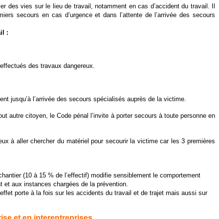
r des vies sur le lieu de travail, notamment en cas d’accident du travail. Il
miers secours en cas d’urgence et dans l’attente de l’arrivée des secours
l :
 effectués des travaux dangereux.
ent jusqu’à l’arrivée des secours spécialisés auprès de la victime.
ut autre citoyen, le Code pénal l’invite à porter secours à toute personne en
x à aller chercher du matériel pour secourir la victime car les 3 premières
 chantier (10 à 15 % de l’effectif) modifie sensiblement le comportement
nt et aux instances chargées de la prévention.
et porte à la fois sur les accidents du travail et de trajet mais aussi sur
se et en interentreprises.