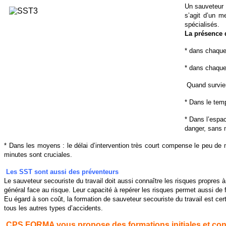
Un sauveteur 
s’agit d’un m
spécialisés.
La présence d
* dans chaque
* dans chaque
Quand survient
* Dans le temp
* Dans l’espac
danger, sans m
* Dans les moyens : le délai d’intervention très court compense le peu de 
minutes sont cruciales.
Les SST sont aussi des préventeurs
Le sauveteur secouriste du travail doit aussi connaître les risques propres 
général face au risque. Leur capacité à repérer les risques permet aussi de
Eu égard à son coût, la formation de sauveteur secouriste du travail est cert
tous les autres types d’accidents.
CPS FORMA vous propose des formations initiales et contin