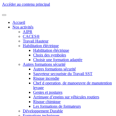
Accéder au contenu principal
Accueil
Nos activités
AIPR
CACES®
Travail Hauteur
Habilitation éléctrique
Habilitation éléctrique
Choix des symboles
Choisir une formation adaptée
Autres formations sécurité
Autres formations sécurité
Sauveteur secouriste du Travail SST
Risque incendie
Chef d operation, de manoeuvre de manutention
levage
Gestes et postures
Arrimage d’engins sur véhicules routiers
Risque chimique
Les formations de formateurs
Développement Durable
Formations techniques