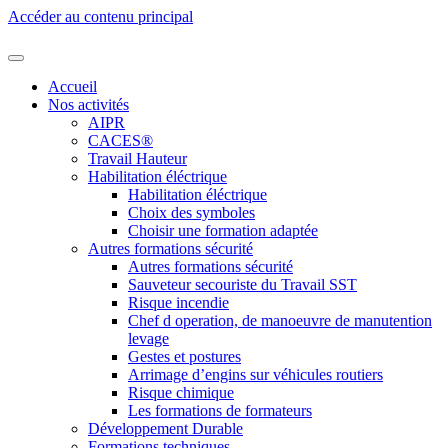
Accéder au contenu principal
Accueil
Nos activités
AIPR
CACES®
Travail Hauteur
Habilitation éléctrique
Habilitation éléctrique
Choix des symboles
Choisir une formation adaptée
Autres formations sécurité
Autres formations sécurité
Sauveteur secouriste du Travail SST
Risque incendie
Chef d operation, de manoeuvre de manutention
levage
Gestes et postures
Arrimage d’engins sur véhicules routiers
Risque chimique
Les formations de formateurs
Développement Durable
Formations techniques