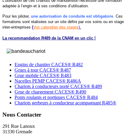
L’utilisation de ces chariots de manutention nécessite une formation
adaptée à l’engin et à ses conditions d’utilisation.
Pour les piloter,
une autorisation de conduite est obligatoire
.
Ces
formations sont réalisées sur un site défini par vos soins ou en stage
inter-entreprises
(
Voir calendrier des stages
)
.
La recommandation R489 de la CNAM en un clic !
Engins de chantier CACES® R482
Grues à tour CACES® R487
Grue mobile CACES® R483
Nacelles PEMP CACES® R486A
Chariots à conducteurs porté CACES® R489
Grue de chargement CACES® R490
Ponts roulants et portiques CACES® R484
Chariots gerbeurs à conducteur acompagnant R485®
Nous Contacter
291 Rue Lanoux
31330 Grenade