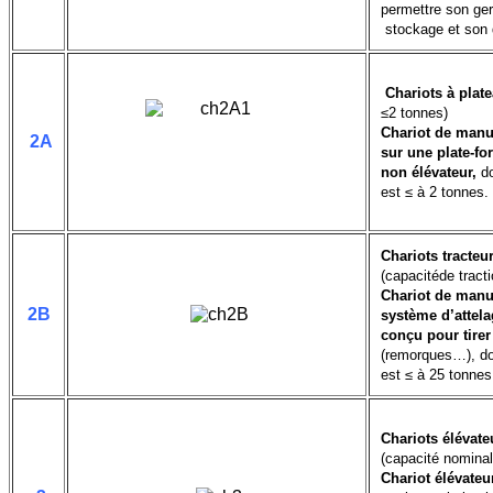
permettre son ge
stockage et son 
Chariots à plat
≤2 tonnes)
Chariot de manu
2A
sur une plate-f
non élévateur,
d
est ≤ à 2 tonnes.
Chariots tracteur
(capacitéde tract
Chariot de manu
2B
système d’attel
conçu pour tirer
(remorques…), don
est ≤ à 25 tonnes
Chariots élévate
(capacité nominal
Chariot élévateu