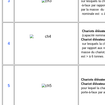
3
sur lesquels la c
-à-faux par rappo
par la masse du c
nominale est ≤ à
Chariots élévate
(capacité nomina
Chariot élévateu
4
sur lesquels la c
par rapport aux ro
masse du chariot,
est > à 6 tonnes.
Chariots élévate
Chariot élévateu
5
pour lequel la ch
porte-à-faux par