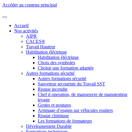
Accéder au contenu principal
Accueil
Nos activités
AIPR
CACES®
Travail Hauteur
Habilitation éléctrique
Habilitation éléctrique
Choix des symboles
Choisir une formation adaptée
Autres formations sécurité
Autres formations sécurité
Sauveteur secouriste du Travail SST
Risque incendie
Chef d operation, de manoeuvre de manutention
levage
Gestes et postures
Arrimage d’engins sur véhicules routiers
Risque chimique
Les formations de formateurs
Développement Durable
Formations techniques