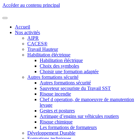
Accéder au contenu principal
Accueil
Nos activités
AIPR
CACES®
Travail Hauteur
Habilitation éléctrique
Habilitation éléctrique
Choix des symboles
Choisir une formation adaptée
Autres formations sécurité
Autres formations sécurité
Sauveteur secouriste du Travail SST
Risque incendie
Chef d operation, de manoeuvre de manutention
levage
Gestes et postures
Arrimage d’engins sur véhicules routiers
Risque chimique
Les formations de formateurs
Développement Durable
Formations techniques