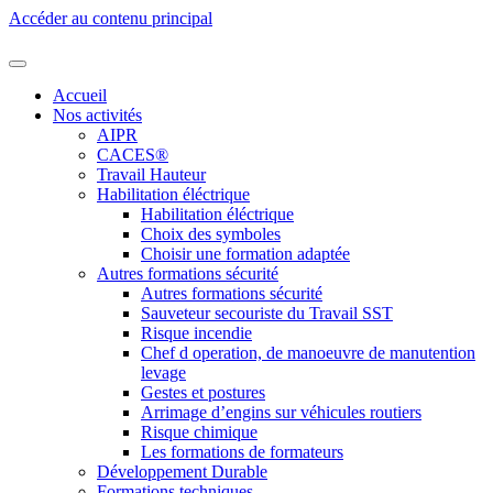
Accéder au contenu principal
Accueil
Nos activités
AIPR
CACES®
Travail Hauteur
Habilitation éléctrique
Habilitation éléctrique
Choix des symboles
Choisir une formation adaptée
Autres formations sécurité
Autres formations sécurité
Sauveteur secouriste du Travail SST
Risque incendie
Chef d operation, de manoeuvre de manutention
levage
Gestes et postures
Arrimage d’engins sur véhicules routiers
Risque chimique
Les formations de formateurs
Développement Durable
Formations techniques